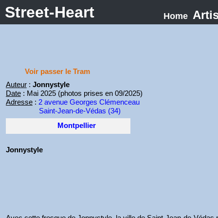
Street-Heart
Arti
Home
Voir passer le Tram
Auteur
:
Jonnystyle
Date
: Mai 2025 (photos prises en 09/2025)
Adresse
:
2 avenue Georges Clémenceau
Saint-Jean-de-Védas (34)
Montpellier
Jonnystyle
Avec cette fresque de Jonnystyle, la ville de Saint-Jean-de-Védas 