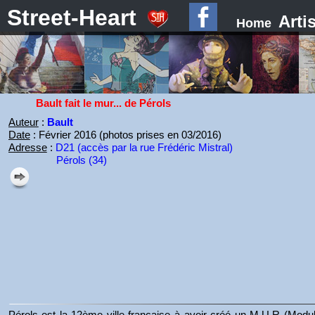
Street-Heart
Arti
Home
Bault fait le mur... de Pérols
Auteur
:
Bault
Date
: Février 2016 (photos prises en 03/2016)
Adresse
:
D21 (accès par la rue Frédéric Mistral)
Pérols (34)
Pérols est la 12ème ville française à avoir créé un M.U.R (Modu