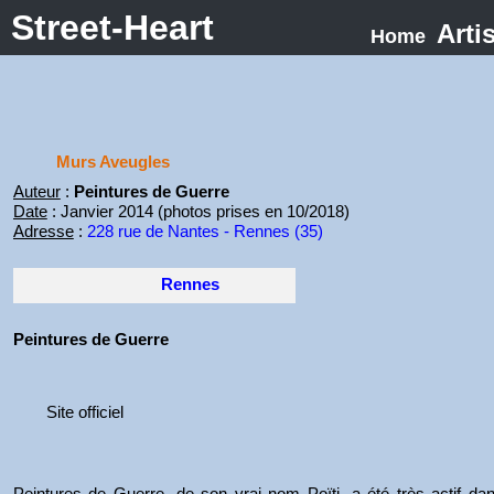
Street-Heart
Arti
Home
Murs Aveugles
Auteur
:
Peintures de Guerre
Date
: Janvier 2014 (photos prises en 10/2018)
Adresse
:
228 rue de Nantes - Rennes (35)
Rennes
Peintures de Guerre
Site officiel
Peintures de Guerre, de son vrai nom Poïti, a été très actif d