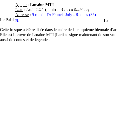
Contact
Street-Heart
Auteur
:
Loraine MTI
street-
Artistes
Lieux
Fe
Home
Date
: Août 2021 (photos prises en 04/2022)
Adresse
:
9 rue du Dr Francis Joly - Rennes (35)
heart.com
Le Palais
Rennes
Loraine
MTI
Cette fresque a été réalisée dans le cadre de la cinquième biennale d’a
Elle est l’œuvre de Loraine MTI (l’artiste signe maintenant de son vrai 
aussi de contes et de légendes.