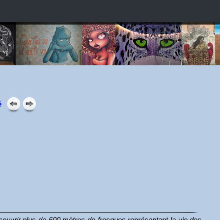
é
couvrir plus de 600 mètres de fresques représentant la vie des