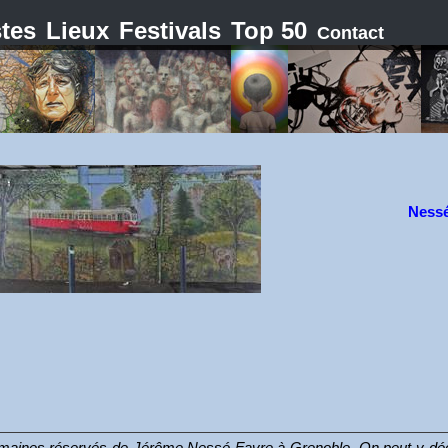
stes
Lieux
Festivals
Top 50
Contact
Ness
s domaines réservés de Jérôme Nessé Favre à Grenoble. On peut y dé