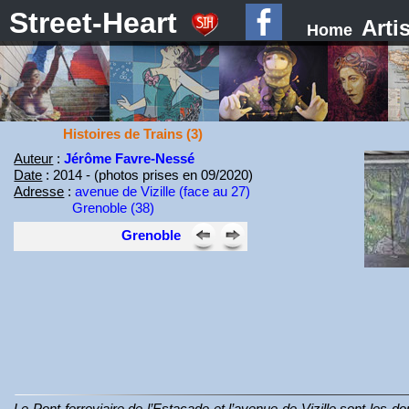
Street-Heart
Arti
Home
Histoires de Trains (3)
Auteur
:
Jérôme Favre-Nessé
Date
: 2014 - (photos prises en 09/2020)
Adresse
:
avenue de Vizille (face au 27)
Grenoble (38)
Grenoble
Le Pont ferroviaire de l’Estacade et l’avenue de Vizille sont le