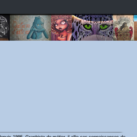
 depuis 1995. Graphiste de métier, il allie ses connaissances de