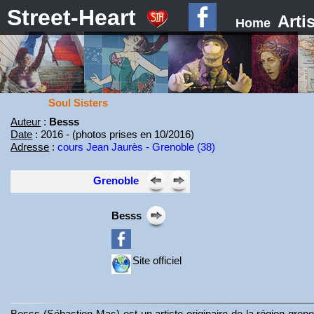
Street-Heart
Arti
Home
Soul Sisters
Auteur
:
Besss
Date
: 2016 - (photos prises en 10/2016)
Adresse
:
cours Jean Jaurès - Grenoble (38)
Grenoble
Besss
Site officiel
Besss (Sébastien Mas) est un artiste originaire de la région greno