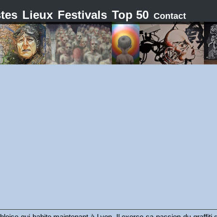
stes
Lieux
Festivals
Top 50
Contact
bloise qui habite maintenant à Lyon. Il exerce sa passion du graffiti