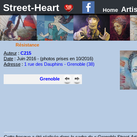
Street-Heart
Arti
Home
Résistance
Auteur
:
C215
Date
: Juin 2016 - (photos prises en 10/2016)
Adresse
:
1 rue des Dauphins - Grenoble (38)
Grenoble
Cette fresque a été réalisée dans le cadre de « Grenoble Street-Ar