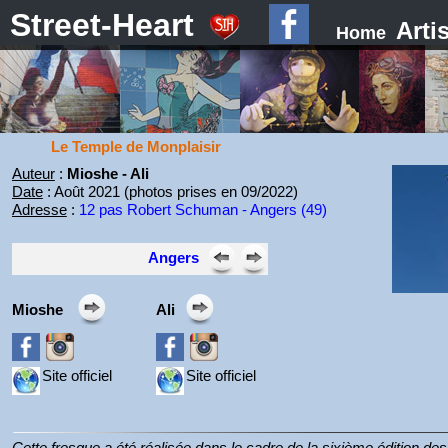
Street-Heart
Arti
Home
Le Temple de Monplaisir
Auteur
:
Mioshe - Ali
Date
: Août 2021 (photos prises en 09/2022)
Adresse
:
12 pas Robert Schuman - Angers (49)
Angers
Mioshe
Ali
Site officiel
Site officiel
Cette fresque a été réalisée dans le cadre de la sixième édition de