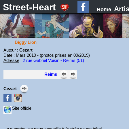
Street-Heart
Arti
Home
Biggy Lion
Auteur
:
Cezart
Date
: Mars 2019 - (photos prises en 09/2019)
Adresse
:
2 rue Gabriel Voisin - Reims (51)
Reims
Cezart
Site officiel
Un superbe lion nous accueille à l’entrée de cet hôtel.