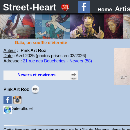
Street-Heart
Arti
Home
Gaïa, un souffle d’éternité
Auteur
:
Pink Art Roz
Date
: Avril 2025 (photos prises en 02/2026)
Adresse
:
21 rue des Boucheries - Nevers (58)
Nevers et environs
Pink Art Roz
Site officiel
Cette fresque est une commande de la Ville de Nevers, dans le c