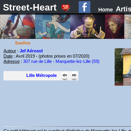
Street-Heart
Arti
Home
Sueños
Auteur
:
Jef Aérosol
Date
: Avril 2019 - (photos prises en 07/2020)
Adresse
:
307 rue de Lille - Marquette-lez-Lille (59)
Lille Métropole
Ce petit bâtiment est le syndicat d’initiative de Marquette-lez-Lille,