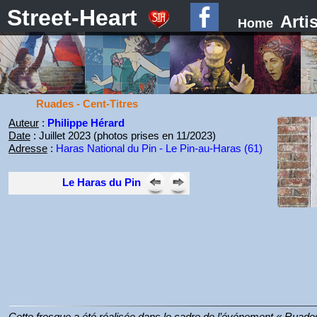
Street-Heart
Arti
Home
Ruades - Cent-Titres
Auteur
:
Philippe Hérard
Date
: Juillet 2023 (photos prises en 11/2023)
Adresse
:
Haras National du Pin - Le Pin-au-Haras (61)
Le Haras du Pin
Cette fresque a été réalisée dans le cadre de l’événement « Ruades