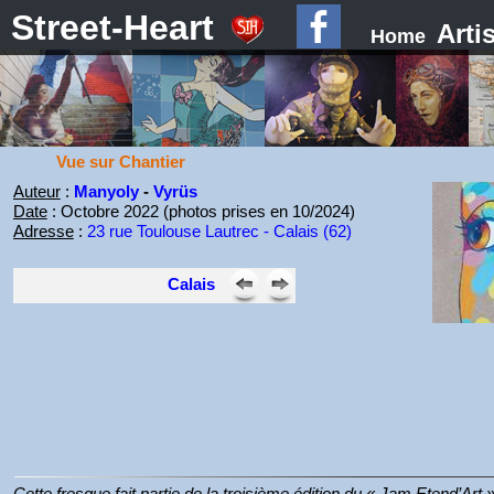
Street-Heart
Arti
Home
Vue sur Chantier
Auteur
:
Manyoly
-
Vyrüs
Date
: Octobre 2022 (photos prises en 10/2024)
Adresse
:
23 rue Toulouse Lautrec - Calais (62)
Calais
Cette fresque fait partie de la troisième édition du « Jam Etend’Art 