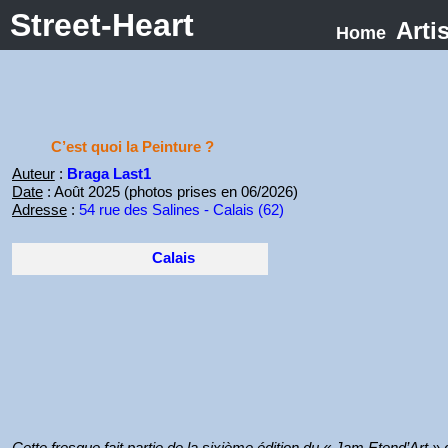
Street-Heart
Arti
Home
C’est quoi la Peinture ?
Auteur
:
Braga Last1
Date
: Août 2025 (photos prises en 06/2026)
Adresse
:
54 rue des Salines - Calais (62)
Calais
Cette fresque fait partie de la sixième édition du « Jam Etend’Art »