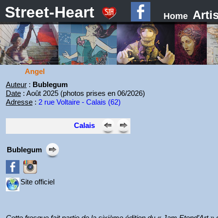
Street-Heart
Arti
Home
Angel
Auteur
:
Bublegum
Date
: Août 2025 (photos prises en 06/2026)
Adresse
:
2 rue Voltaire - Calais (62)
Calais
Bublegum
Site officiel
Cette fresque fait partie de la sixième édition du « Jam Etend’Art »