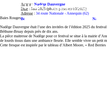
Contact
Street-Heart
Auteur
:
Nadège Dauvergne
street-
Artistes
Lieux
Fe
Home
Date
: Juin 2025 (photos prises en 08/2025)
Adresse
:
34 route Nationale - Annequin (62)
heart.com
Baies Rouges
Béthune/Bruay
Nadège
#1
Dauverg
Nadège Dauvergne était l’une des invitées de l’édition 2025 du festiv
Béthune-Bruay depuis près de dix ans.
La pièce maitresse de Nadège pour ce festival se situe à la mairie d’A
de lourds tissus dans une ambiance fleurie. Elle semble vivre un petit
Cette fresque est inspirée par le tableau d’Albert Moore, « Red Berries