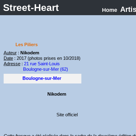
Street-Heart
Arti
Home
Les Piliers
Auteur
:
Nikodem
Date
: 2017 (photos prises en 10/2018)
Adresse
:
21 rue Saint-Louis
Boulogne-sur-Mer (62)
Boulogne-sur-Mer
Nikodem
Site officiel
Cette fresque a été réalisée dans le cadre de la deuxième édition du