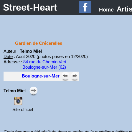
Street-Heart
Arti
Home
Gardien de Crécerelles
Auteur
:
Telmo Miel
Date
: Août 2020 (photos prises en 12/2020)
Adresse
:
84 rue du Chemin Vert
Boulogne-sur-Mer (62)
Boulogne-sur-Mer
Telmo Miel
Site officiel
Cette fresque a été réalisée dans le cadre de la quatrième édition d