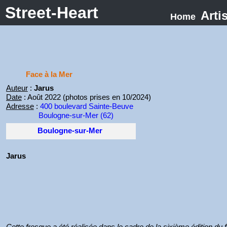
Street-Heart
Arti
Home
Face à la Mer
Auteur
:
Jarus
Date
: Août 2022 (photos prises en 10/2024)
Adresse
:
400 boulevard Sainte-Beuve
Boulogne-sur-Mer (62)
Boulogne-sur-Mer
Jarus
Cette fresque a été réalisée dans le cadre de la sixième édition du 