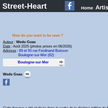
Street-Heart
Arti
Home
How do you want to be seen ?
Auteur
:
Wedo Goas
Date
: Août 2025 (photos prises en 06/2026)
Adresse
:
89 et 93 rue Ferdinand Buisson
Boulogne-sur-Mer (62)
Boulogne-sur-Mer
Wedo Goas
Cette fresque a été réalisée dans le cadre de la dixième édition du 