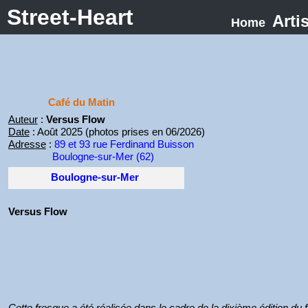
Street-Heart
Arti
Home
Café du Matin
Auteur
:
Versus Flow
Date
: Août 2025 (photos prises en 06/2026)
Adresse
:
89 et 93 rue Ferdinand Buisson
Boulogne-sur-Mer (62)
Boulogne-sur-Mer
Versus Flow
Cette fresque a été réalisée dans le cadre de la dixième édition du 