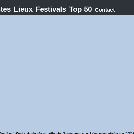
stes
Lieux
Festivals
Top 50
Contact
 festival d’art urbain de la ville de Boulogne-sur-Mer organisée en 202