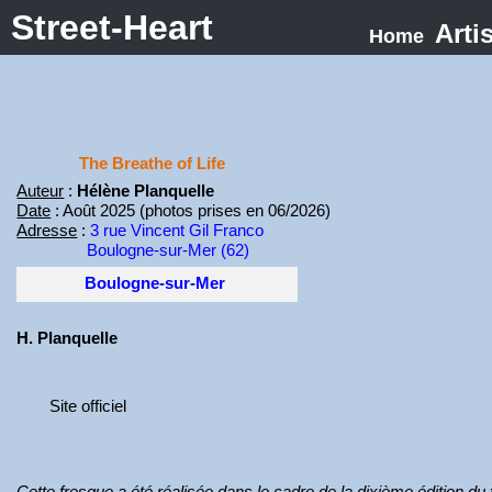
Street-Heart
Arti
Home
The Breathe of Life
Auteur
:
Hélène Planquelle
Date
: Août 2025 (photos prises en 06/2026)
Adresse
:
3 rue Vincent Gil Franco
Boulogne-sur-Mer (62)
Boulogne-sur-Mer
H. Planquelle
Site officiel
Cette fresque a été réalisée dans le cadre de la dixième édition du