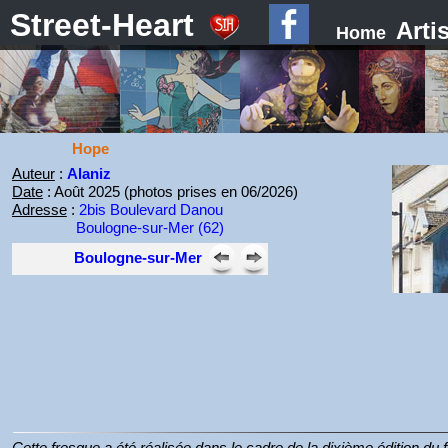
Street-Heart
Arti
Home
Hope
Auteur
:
Alaniz
Date
: Août 2025 (photos prises en 06/2026)
Adresse
:
2bis Boulevard Danou
Boulogne-sur-Mer (62)
Boulogne-sur-Mer
Cette fresque a été réalisée dans le cadre de la dixième édition du 