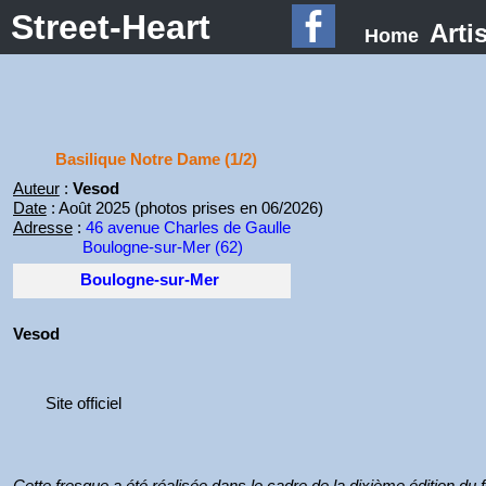
Street-Heart
Arti
Home
Basilique Notre Dame (1/2)
Auteur
:
Vesod
Date
: Août 2025 (photos prises en 06/2026)
Adresse
:
46 avenue Charles de Gaulle
Boulogne-sur-Mer (62)
Boulogne-sur-Mer
Vesod
Site officiel
Cette fresque a été réalisée dans le cadre de la dixième édition du 