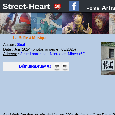
Street-Heart
Arti
Home
La Boîte à Musique
Auteur
:
Scaf
Date
: Juin 2024 (photos prises en 08/2025)
Adresse
:
3 rue Lamartine - Nœux-les-Mines (62)
Béthune/Bruay #3
Scaf était l’un des invités de l’édition 2024 du festival "Les Pe