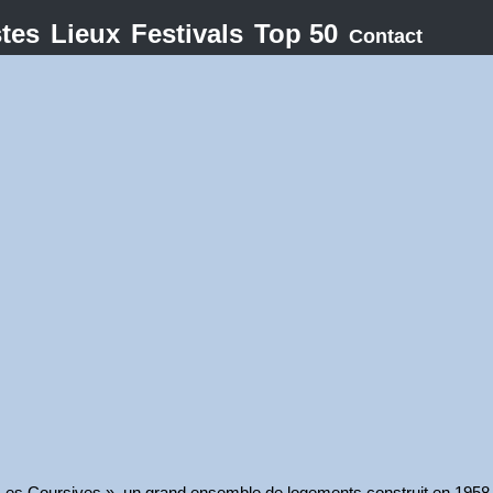
stes
Lieux
Festivals
Top 50
Contact
 Les Coursives », un grand ensemble de logements construit en 1958, 