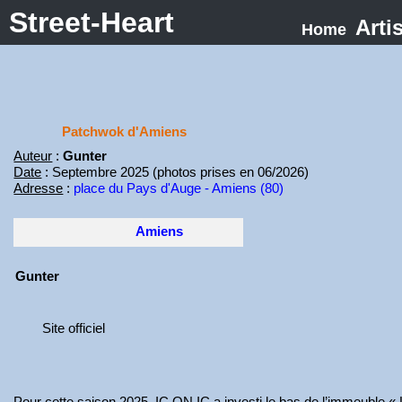
Street-Heart
Arti
Home
Patchwok d'Amiens
Auteur
:
Gunter
Date
: Septembre 2025 (photos prises en 06/2026)
Adresse
:
place du Pays d'Auge - Amiens (80)
Amiens
Gunter
Site officiel
Pour cette saison 2025, IC.ON.IC a investi le bas de l’immeuble «