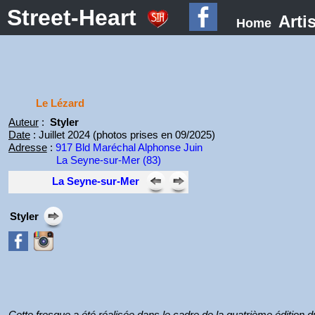
Street-Heart
Arti
Home
Le Lézard
Auteur
:
Styler
Date
: Juillet 2024 (photos prises en 09/2025)
Adresse
:
917 Bld Maréchal Alphonse Juin
La Seyne-sur-Mer (83)
La Seyne-sur-Mer
Styler
Cette fresque a été réalisée dans le cadre de la quatrième édition