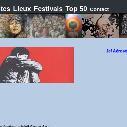
stes
Lieux
Festivals
Top 50
Contact
Jef Aéroso
 festival « Wall Street Art ».