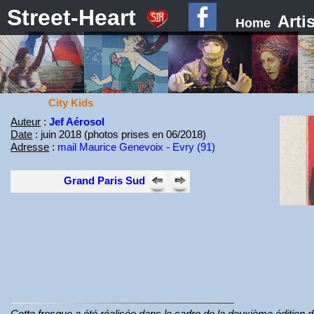
Street-Heart
Arti
Home
City Kids
Auteur
:
Jef Aérosol
Date
: juin 2018 (photos prises en 06/2018)
Adresse
:
mail Maurice Genevoix - Evry (91)
Grand Paris Sud
Cette fresque a été réalisée dans le cadre de la deuxième édition du