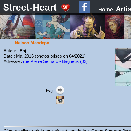
Street-Heart
Arti
Home
Nelson Mandepa
Auteur
:
Eaj
Date
: Mai 2016 (photos prises en 04/2021)
Adresse
:
rue Pierre Semard - Bagneux (92)
Eaj
C’est en allant voir le mur réalisé lors de la « Green Summer Jam 