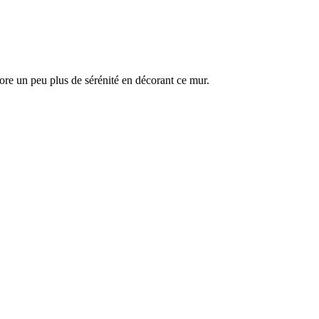
stivals
Top 50
Contact
pion
ore un peu plus de sérénité en décorant ce mur.