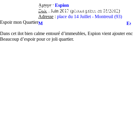
Contact
Street-Heart
Auteur
:
Espion
street-
Artistes
Lieux
Fe
Home
Date
: Juin 2017 (photos prises en 01/2012)
Adresse
:
place du 14 Juillet - Montreuil (93)
heart.com
Espoir mon Quartier
Montreuil
Es
Dans cet ilot bien calme entouré d’immeubles, Espion vient ajouter enc
Beaucoup d’espoir pour ce joli quartier.