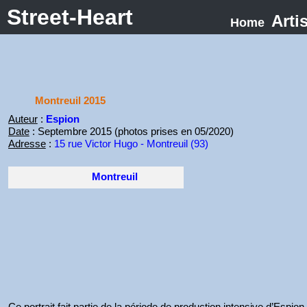
Street-Heart
Arti
Home
Montreuil 2015
Auteur
:
Espion
Date
: Septembre 2015 (photos prises en 05/2020)
Adresse
:
15 rue Victor Hugo - Montreuil (93)
Montreuil
Ce portrait fait partie de la période de production intensive d’Espio