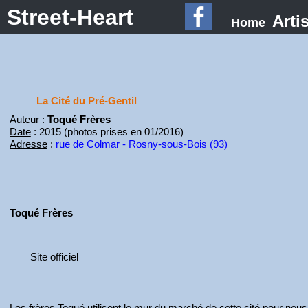
Street-Heart
Arti
Home
La Cité du Pré-Gentil
Auteur
:
Toqué Frères
Date
: 2015 (photos prises en 01/2016)
Adresse
:
rue de Colmar - Rosny-sous-Bois (93)
Toqué Frères
Site officiel
Les frères Toqué utilisent le mur du marché de cette cité pour nous d