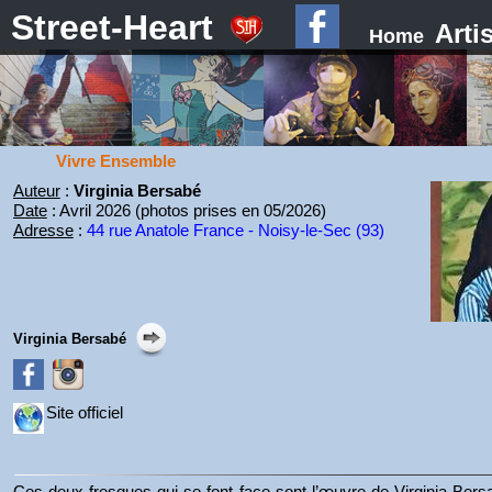
Street-Heart
Arti
Home
Vivre Ensemble
Auteur
:
Virginia Bersabé
Date
: Avril 2026 (photos prises en 05/2026)
Adresse
:
44 rue Anatole France - Noisy-le-Sec (93)
Virginia Bersabé
Site officiel
Ces deux fresques qui se font face sont l’œuvre de Virginia Bersa