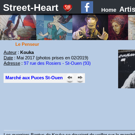
Street-Heart
Arti
Home
Le Penseur
Auteur
:
Kouka
Date
: Mai 2017 (photos prises en 02/2019)
Adresse
:
97 rue des Rosiers - St-Ouen (93)
Marché aux Puces St-Ouen
Les guerriers Bantus de Kouka se devaient de veiller sur le mar