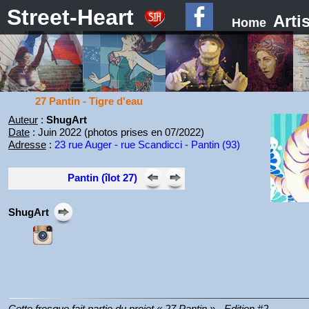
Street-Heart
Arti
Home
27 Pantin - Tigre d'eau
Auteur
:
ShugArt
Date
: Juin 2022 (photos prises en 07/2022)
Adresse
:
23 rue Auger - rue Scandicci - Pantin (93)
Pantin (îlot 27)
ShugArt
Cette fresque fait partie du projet « 27 Pantin » - Edition #2.