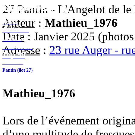
Street-Heart
27 Pantin - L'Angelot de le l
street-heart.com
Auteur
:
Mathieu_1976
Home
Contact
Artistes
Date
: Janvier 2025 (photos
Lieux
Festivals
Adresse
:
23 rue Auger - rue
Top 50
Contact
Pantin (îlot 27)
Mathieu_1976
Lors de l’événement original
d’une multitude de fresques, 