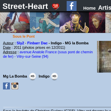
Street-Heart
Arti
Home
Sous le Pont
Auteur
:
Sly2
-
Finbarr Dac
- Indigo - MG la Bomba
Date
: 2011 (photos prises en 12/2011)
Adresse
:
avenue Anatole France (sous pont de chemin
de fer) - Vitry-sur-Seine (94)
Mg La Bomba
Indigo
Sous la houlette de Christian Guémy (C215), Vitry est devenu la vil