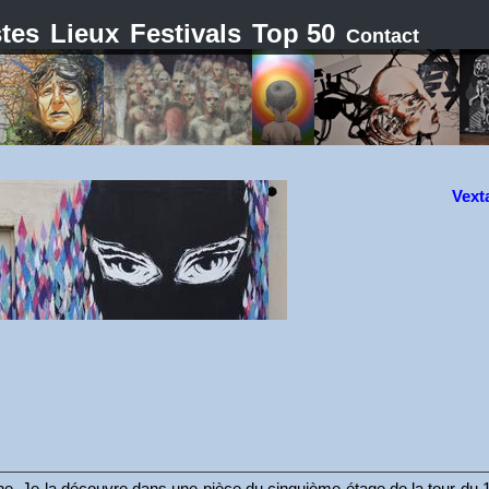
stes
Lieux
Festivals
Top 50
Contact
Vext
ne. Je la découvre dans une pièce du cinquième étage de la tour du 1