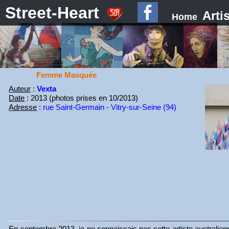
Street-Heart
Arti
Home
Femme Masquée
Auteur
:
Vexta
Date
: 2013 (photos prises en 10/2013)
Adresse
:
rue Saint-Germain - Vitry-sur-Seine (94)
En septembre 2013, je ne connaissais pas cette artiste australien