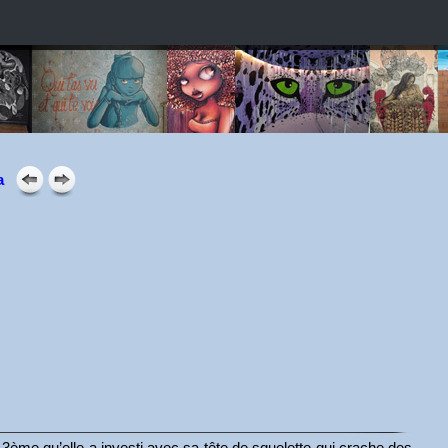
a
3ème qu’elle a investi avec sa tête de squelette qui crache des