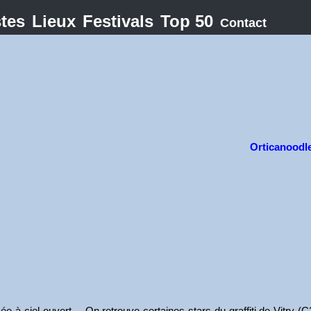
stes
Lieux
Festivals
Top 50
Contact
Orticanoodl
e à ciel ouvert… On retrouve certaines stars du graffiti de Vitry (