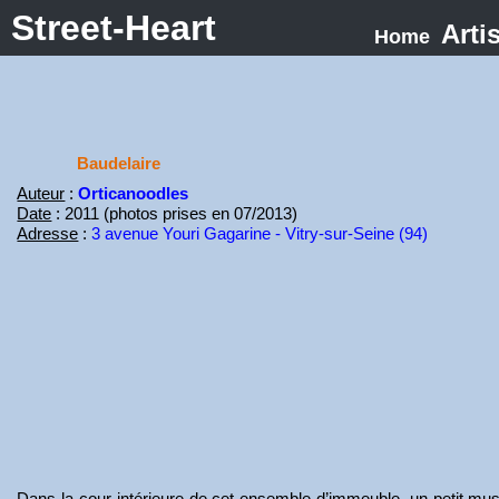
Street-Heart
Arti
Home
Baudelaire
Auteur
:
Orticanoodles
Date
: 2011 (photos prises en 07/2013)
Adresse
:
3 avenue Youri Gagarine - Vitry-sur-Seine (94)
Dans la cour intérieure de cet ensemble d’immeuble, un petit musé