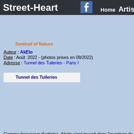
Street-Heart
Arti
Home
Sentinel of Nature
Auteur
:
AkElo
Date
: Août 2022 - (photos prises en 08/2022)
Adresse
:
Tunnel des Tuileries - Paris I
Tunnel des Tuileries
Comme beaucoup d’artistes, Akelo s’est investi dans l’aventure du