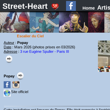
Street-Heart
Arti
Home
Escalier du Ciel
Auteur
:
Popay
Date
: Mars 2026 (photos prises en 03/2026)
Adresse
:
3 rue Eugène Spuller - Paris III
Popay
Site officiel
Cette installation est l‘œuvre de Popay. Elle était exposée à l’exté