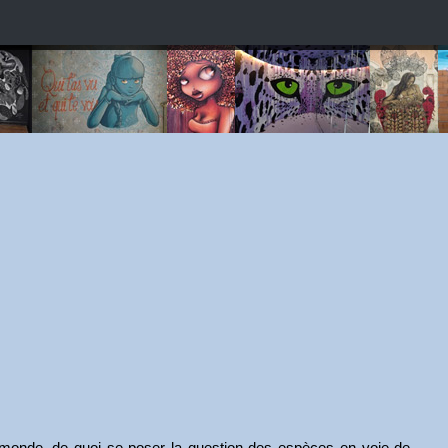
e monde, de quoi se poser la question des espèces en voie de