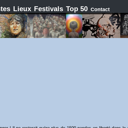
stes
Lieux
Festivals
Top 50
Contact
ger ! Il ne resterait guère plus de 1500 pandas en liberté dans l