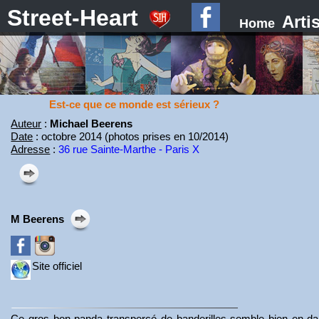
Street-Heart
Arti
Home
Est-ce que ce monde est sérieux ?
Auteur
:
Michael Beerens
Date
: octobre 2014 (photos prises en 10/2014)
Adresse
:
36 rue Sainte-Marthe - Paris X
M Beerens
Site officiel
Ce gros bon panda transpercé de banderilles semble bien en dan