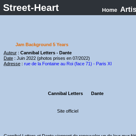
Street-Heart
Arti
Home
Jam Background 5 Years
Auteur
:
Cannibal Letters - Dante
Date
: Juin 2022 (photos prises en 07/2022)
Adresse
:
rue de la Fontaine au Roi (face 71) - Paris XI
Cannibal Letters
Dante
Site officiel
Cannibal Letters et Dante viennent de renouveler un de leur mur féti