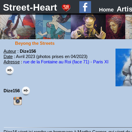
Street-Heart
Arti
Home
Beyong the Streets
Auteur
:
Dize156
Date
: Avril 2023 (photos prises en 04/2023)
Adresse
:
rue de la Fontaine au Roi (face 71) - Paris XI
Dize156
Dize16 vient ici rendre un hommage à Martha Cooper, qui vient de 