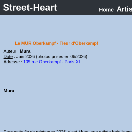
Street-Heart
Arti
Home
Le MUR Oberkampf - Fleur d'Oberkampf
Auteur
:
Mura
Date
: Juin 2026 (photos prises en 06/2026)
Adresse
:
109 rue Oberkampf - Paris XI
Mura
Pour cette fin de printemps 2026, c’est Mura, une artiste brésilie