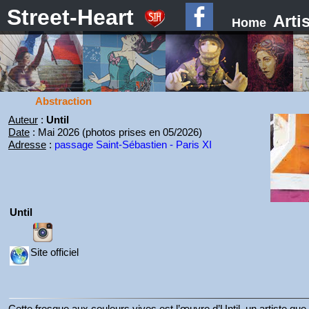
Street-Heart
Arti
Home
Abstraction
Auteur
:
Until
Date
: Mai 2026 (photos prises en 05/2026)
Adresse
:
passage Saint-Sébastien - Paris XI
Until
Site officiel
Cette fresque aux couleurs vives est l’œuvre d’Until, un artiste que