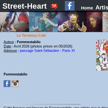
Street-Heart
Arti
Home
Le Terminus Café
Auteur
:
Femmestabilo
Date
: Avril 2026 (photos prises en 05/2026)
Adresse
:
passage Saint-Sébastien - Paris XI
Femmestabilo
Cette fresque est l’œuvre de Femmestabilo, une artiste que je déc