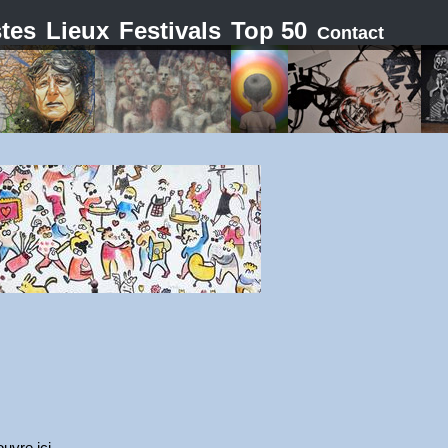
stes
Lieux
Festivals
Top 50
Contact
ouvre ici.