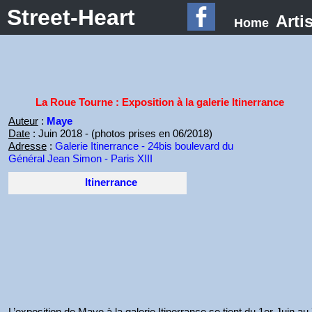
Street-Heart
Arti
Home
La Roue Tourne : Exposition à la galerie Itinerrance
Auteur
:
Maye
Date
: Juin 2018 - (photos prises en 06/2018)
Adresse
:
Galerie Itinerrance - 24bis boulevard du
Général Jean Simon - Paris XIII
Itinerrance
L’exposition de Maye à la galerie Itinerrance se tient du 1er Juin au