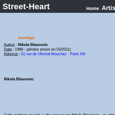
Street-Heart
Arti
Home
Jemelage
Auteur
:
Nikola Blascovic
Date
: 1988 - (photos prises en 03/2011)
Adresse
:
51 rue de l'Amiral Mouchez - Paris XIII
Nikola Blascovic
Cette peinture murale a été conçue par Nikola Blaskovic, un artist