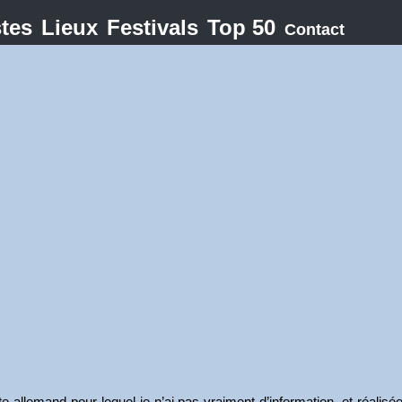
stes
Lieux
Festivals
Top 50
Contact
e allemand pour lequel je n’ai pas vraiment d’information, et réalisé