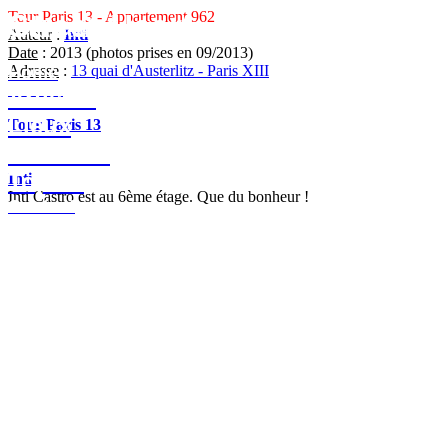
Street-Heart
Tour Paris 13 - Appartement 962
street-heart.com
Auteur
:
Inti
Date
: 2013 (photos prises en 09/2013)
Adresse
:
13 quai d'Austerlitz - Paris XIII
Home
Contact
Artistes
Lieux
Tour Paris 13
Festivals
Top 50
Inti
Inti Castro est au 6ème étage. Que du bonheur !
Contact